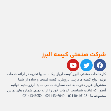
شرکت صنعتی کیسه البرز
Y
T
F
o
w
a
u
i
c
کارخانجات صنعتی البرز کیسه آریاز نیکا با سالها تجربه در ارائه خدمات
t
t
e
تولید انواع کیسه های پلی پروپیلن، کیسه لمینت و ساده از شما
مشتریان عزیز دعوت به ثبت سفارشات می نماید. آرزومندیم بتوانیم
u
t
b
آنطور که لیاقت شماست خدمات خود را ارائه دهیم. شماره های تماس
b
e
o
مجموعه ما : 02140446128 – 02144346040 – 02144346050
e
r
o
k