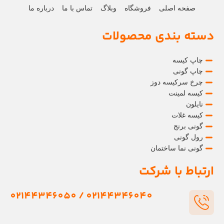
صفحه اصلی
فروشگاه
وبلاگ
تماس با ما
درباره ما
دسته بندی محصولات
چاپ کیسه
چاپ گونی
چرخ سرکیسه دوز
کیسه لمینت
نایلون
کیسه غلات
گونی برنج
رول گونی
گونی نما ساختمان
ارتباط با شرکت
02144346040 / 02144346050