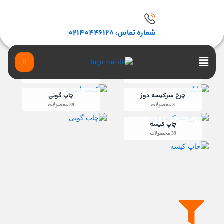
فتن
ه
حتوا
شماره تماس: 02140446128
Main
نایلون
کیسه لمینت
Menu
2 محصولات
48 محصولات
چرخ سرکیسه دوز
چاپ گونی
3 محصولات
39 محصولات
چاپ کیسه
39 محصولات