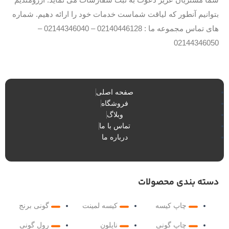
b
e
o
e
r
o
بتوانیم آنطور که لیاقت شماست خدمات خود را ارائه دهیم. شماره
k
های تماس مجموعه ما : 02140446128 – 02144346040 –
02144346050
صفحه اصلی
فروشگاه
وبلاگ
تماس با ما
درباره ما
دسته بندی محصولات
چاپ کیسه
کیسه لمینت
گونی برنج
چاپ گونی
نایلون
رول گونی