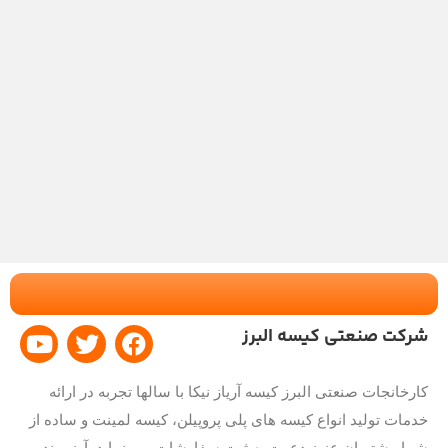
Y
T
F
شرکت صنعتی کیسه البرز
o
w
a
u
i
c
کارخانجات صنعتی البرز کیسه آریاز نیکا با سالها تجربه در ارائه
t
t
e
خدمات تولید انواع کیسه های پلی پروپیلن، کیسه لمینت و ساده از
u
t
b
شما مشتریان عزیز دعوت به ثبت سفارشات می نماید. آرزومندیم