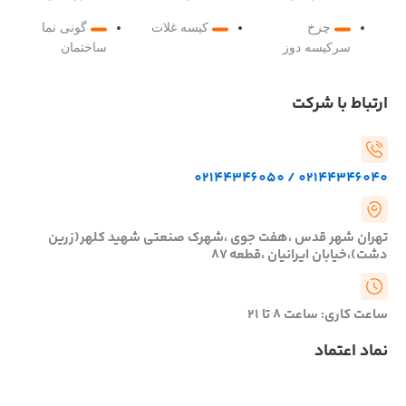
چرخ
کیسه غلات
گونی نما
سرکیسه دوز
ساختمان
ارتباط با شرکت
02144346040 / 02144346050
تهران شهر قدس ،هفت جوی ،شهرک صنعتی شهید کلهر(زرین
دشت)،خیابان ایرانیان ،قطعه ۸۷
ساعت کاری: ساعت 8 تا 21
نماد اعتماد